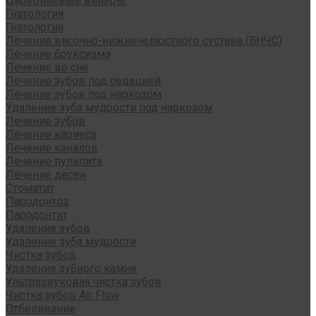
Циркониевые виниры
Гнатология
Гнатология
Лечение височно-нижнечелюстного сустава (ВНЧС)
Лечение бруксизма
Лечение во сне
Лечение зубов под седацией
Лечение зубов под наркозом
Удаление зуба мудрости под наркозом
Лечение зубов
Лечение кариеса
Лечение каналов
Лечение пульпита
Лечение дёсен
Стоматит
Пародонтоз
Пародонтит
Удаление зубов
Удаление зуба мудрости
Чистка зубов
Удаление зубного камня
Ультразвуковая чистка зубов
Чистка зубов Air Flow
Отбеливание