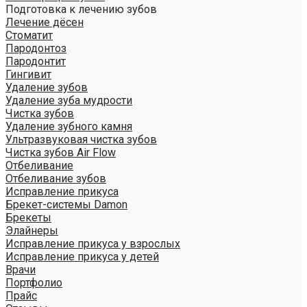
Подготовка к лечению зубов
Лечение дёсен
Стоматит
Пародонтоз
Пародонтит
Гингивит
Удаление зубов
Удаление зуба мудрости
Чистка зубов
Удаление зубного камня
Ультразвуковая чистка зубов
Чистка зубов Air Flow
Отбеливание
Отбеливание зубов
Исправление прикуса
Брекет-системы Damon
Брекеты
Элайнеры
Исправление прикуса у взрослых
Исправление прикуса у детей
Врачи
Портфолио
Прайс