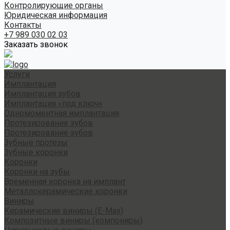
Контролирующие органы
Юридическая информация
Контакты
+7 989 030 02 03
Заказать звонок
Услуги
Имплантация
Имплантация зубов
Имплантация «под ключ»
Одномоментная имплантация
Протезирование зубов
Протезирование зубов
Зубные протезы
Зубные коронки
Коронки
Коронки на зубы
Временная коронка на имплант
Металлокерамические коронки
Виниры
Керамические виниры (E-Max)
Композитные виниры (компониры)