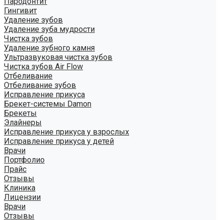
Пародонтит
Гингивит
Удаление зубов
Удаление зуба мудрости
Чистка зубов
Удаление зубного камня
Ультразвуковая чистка зубов
Чистка зубов Air Flow
Отбеливание
Отбеливание зубов
Исправление прикуса
Брекет-системы Damon
Брекеты
Элайнеры
Исправление прикуса у взрослых
Исправление прикуса у детей
Врачи
Портфолио
Прайс
Отзывы
Клиника
Лицензии
Врачи
Отзывы