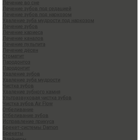
Лечение во сне
Лечение зубов под седацией
Лечение зубов под наркозом
Удаление зуба мудрости под наркозом
Лечение зубов
Лечение кариеса
Лечение каналов
Лечение пульпита
Лечение дёсен
Стоматит
Пародонтоз
Пародонтит
Удаление зубов
Удаление зуба мудрости
Чистка зубов
Удаление зубного камня
Ультразвуковая чистка зубов
Чистка зубов Air Flow
Отбеливание
Отбеливание зубов
Исправление прикуса
Брекет-системы Damon
Брекеты
Элайнеры