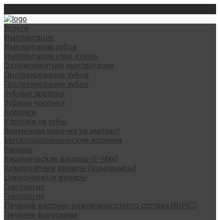
Услуги
Имплантация
Имплантация зубов
Имплантация «под ключ»
Одномоментная имплантация
Протезирование зубов
Протезирование зубов
Зубные протезы
Зубные коронки
Коронки
Коронки на зубы
Временная коронка на имплант
Металлокерамические коронки
Виниры
Керамические виниры (E-Max)
Композитные виниры (компониры)
Циркониевые виниры
Гнатология
Гнатология
Лечение височно-нижнечелюстного сустава (ВНЧС)
Лечение бруксизма