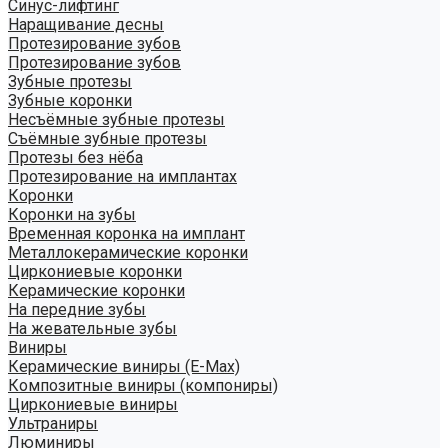
Синус-лифтинг
Наращивание десны
Протезирование зубов
Протезирование зубов
Зубные протезы
Зубные коронки
Несъёмные зубные протезы
Съёмные зубные протезы
Протезы без нёба
Протезирование на имплантах
Коронки
Коронки на зубы
Временная коронка на имплант
Металлокерамические коронки
Циркониевые коронки
Керамические коронки
На передние зубы
На жевательные зубы
Виниры
Керамические виниры (E-Max)
Композитные виниры (компониры)
Циркониевые виниры
Ультраниры
Люминиры