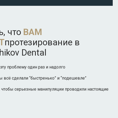
ь, что
ВАМ
Т
протезирование в
ikov Dental
эту проблему один раз и надолго
бы всё сделали “быстренько” и “подешевле”
, чтобы серьезные манипуляции проводили настоящие